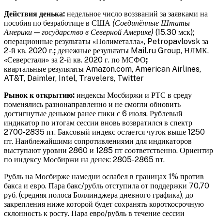
Действия денька:
недельное число воззваний за заявками на
пособия по безработице в США
(Соединённые Штаты
Америки — государство в Северной Америке)
(15.30 мск);
операционные результаты «Полиметалла», Petropavlovsk за
2-й кв. 2020 г.
;
денежные результаты Mail.ru Group, НЛМК,
«Северстали» за 2-й кв. 2020 г. по МСФО
;
квартальные результаты Amazon.com, American Airlines,
AT&T, Daimler, Intel, Travelers, Twitter
Рынок к открытию:
индексы Мосбиржи и РТС в среду
поменялись разнонаправленно и не смогли обновить
достигнутые деньком ранее пики с 6 июля. Рублевый
индикатор по итогам сессии вновь возвратился в спектр
2700-2835 пт. Баксовый индекс остается чуток выше 1250
пт. Наиблежайшими сопротивлениями для индикаторов
выступают уровни 2860 и 1285 пт соответственно. Ориентир
по индексу Мосбиржи на денек: 2805-2865 пт.
Рубль на Мосбирже намедни ослабел в границах 1% против
бакса и евро. Пара бакс/рубль отступила от поддержки 70,70
руб. (средняя полоса Боллинджера дневного графика), до
закрепления ниже которой будет сохранять короткосрочную
склонность к росту. Пара евро/рубль в течение сессии