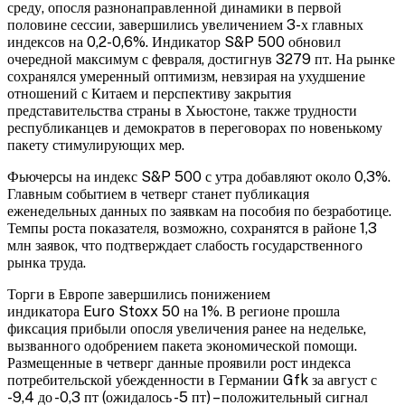
среду, опосля
разнонаправленной динамики в первой
половине сессии, завершились увеличением 3-х главных
индексов на 0,2-0,6%. Индикатор S&P 500 обновил
очередной максимум с февраля, достигнув 3279 пт. На рынке
сохранялся умеренный оптимизм, невзирая на ухудшение
отношений с Китаем и перспективу закрытия
представительства страны в Хьюстоне, также трудности
республиканцев и демократов в переговорах по новенькому
пакету стимулирующих мер.
Фьючерсы на индекс S&P 500 с утра добавляют около 0,3%.
Главным событием в четверг станет публикация
еженедельных данных по заявкам на пособия по безработице.
Темпы роста показателя, возможно, сохранятся в районе 1,3
млн заявок, что подтверждает слабость государственного
рынка труда.
Торги в Европе завершились понижением
индикатора Euro Stoxx 50 на 1%. В регионе прошла
фиксация прибыли опосля увеличения ранее на недельке,
вызванного одобрением пакета экономической помощи.
Размещенные в четверг данные проявили рост индекса
потребительской убежденности в Германии Gfk за август с
-9,4 до -0,3 пт (ожидалось -5 пт) – положительный сигнал