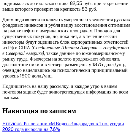
поднималась до июльского пика 82,55 руб., при закреплении
выше которого проверит на крепкость 83 руб.
Днем недозволено исключать умеренного увеличения русских
фондовых индексов и рубля ввиду восстановления оптимизма
на рынке нефти и американских площадках. Поводов для
существенных покупок, но, пока нет, а в течение сессии
инвесторы будут оценивать блок корпоративных отчетностей
из Рф и США
(Соединённые Штаты Америки — государство
в Северной Америке)
, также данные по южноамериканскому
рынку труда. Фьючерсы на золото продолжают обновлять
долголетние пики и в четверг размещены у 1875 долл./унц.,
очевидно нацелившись на психологически принципиальный
уровень 1900 долл./унц.
Подпишитесь на нашу рассылку, и каждое утро в вашем
почтовом ящике будет животрепещущая информация по всем
рынкам.
Навигация по записям
Previous:
Реализации «М.Видео-Эльдорадо» в 1 полугодии
2020 года выросли на 7,6%