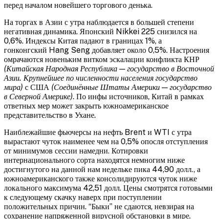
перед началом новейшего торгового денька.
На торгах в Азии с утра наблюдается в большей степени
негативная динамика. Японский Nikkei 225 снизился на
0,6%. Индексы Китая падают в границах 1%, а
гонконгский Hang Seng добавляет около 0,5%. Настроения
омрачаются новеньким витком эскалации конфликта КНР
(Китайская Народная Республика — государство в Восточной
Азии. Крупнейшее по численности населения государство
мира)
с США
(Соединённые Штаты Америки — государство
в Северной Америке)
. По инфы источников, Китай в рамках
ответных мер может закрыть южноамериканское
представительство в Ухане.
Наиблежайшие фьючерсы на нефть Brent и WTI с утра
вырастают чуток наименее чем на 0,5% опосля отступления
от минимумов сессии намедни. Котировки
интернационального сорта находятся немногим ниже
достигнутого на данной нам недельке пика 44,90 долл., а
южноамериканского также консолидируются чуток ниже
локального максимума 42,51 долл. Цены смотрятся готовыми
к следующему скачку наверх при поступлении
положительных причин. “Быки” не сдаются, невзирая на
сохранение напряженной вирусной обстановки в мире.