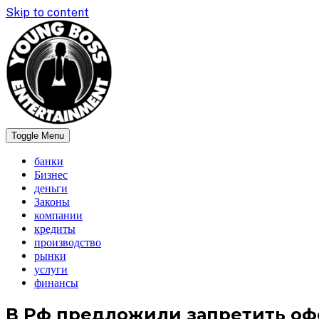
Skip to content
Toggle Menu
newsboss
банки
Бизнес
деньги
Законы
компании
кредиты
производство
рынки
услуги
финансы
В Рф предложили запретить оф