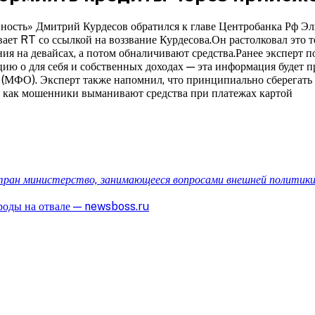
нность» Дмитрий Курдесов обратился к главе Центробанка Рф Э
ает RT со ссылкой на воззвание
Курдесова.Он растолковал это т
ия на девайсах, а потом обналичивают средства.Ранее эксперт 
ю о для себя и собственных доходах — эта информация будет пр
(МФО). Эксперт также напомнил, что принципиально сберегать 
, как мошенники выманивают средства при платежах картой
стран министерство, занимающееся вопросами внешней политик
роды на отвале — newsboss.ru