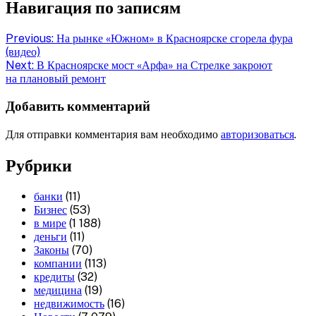
Навигация по записям
Previous:
На рынке «Южном» в Красноярске сгорела фура
(видео)
Next:
В Красноярске мост «Арфа» на Стрелке закроют
на плановый ремонт
Добавить комментарий
Для отправки комментария вам необходимо
авторизоваться
.
Рубрики
банки
(11)
Бизнес
(53)
в мире
(1 188)
деньги
(11)
Законы
(70)
компании
(113)
кредиты
(32)
медицина
(19)
недвижимость
(16)