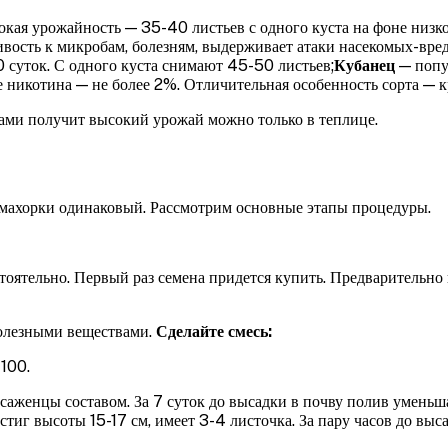
окая урожайность — 35-40 листьев с одного куста на фоне низк
ивость к микробам, болезням, выдерживает атаки насекомых-вр
 суток. С одного куста снимают 45-50 листьев;
Кубанец
— попу
е никотина — не более 2%. Отличительная особенность сорта — 
ами получит высокий урожай можно только в теплице.
 махорки одинаковый. Рассмотрим основные этапы процедуры.
оятельно. Первый раз семена придется купить. Предварительно и
полезными веществами.
Сделайте смесь:
100.
саженцы составом. За 7 суток до высадки в почву полив уменьша
тиг высоты 15-17 см, имеет 3-4 листочка. За пару часов до выса