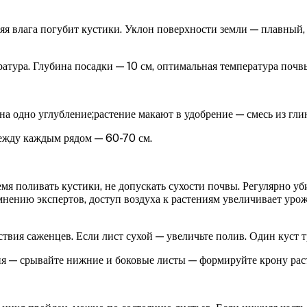
я влага погубит кустики. Уклон поверхности земли — плавный, 
атура. Глубина посадки — 10 см, оптимальная температура почвы
 одно углубление;растение макают в удобрение — смесь из гли
ежду каждым рядом — 60-70 см.
мя поливать кустики, не допускать сухости почвы. Регулярно уб
нению экспертов, доступ воздуха к растениям увеличивает урож
вия саженцев. Если лист сухой — увеличьте полив. Один куст т
ия — срывайте нижние и боковые листы — формируйте крону рас