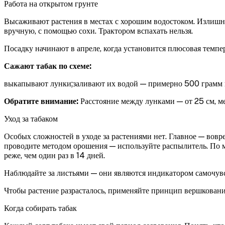
Работа на открытом грунте
Высаживают растения в местах с хорошим водостоком. Излишня
вручную, с помощью сохи. Трактором вспахать нельзя.
Посадку начинают в апреле, когда установится плюсовая темпер
Сажают табак по схеме:
выкапывают лунки;заливают их водой — примерно 500 грамм на
Обратите внимание:
Расстояние между лунками — от 25 см, м
Уход за табаком
Особых сложностей в уходе за растениями нет. Главное — вовре
проводите методом орошения — используйте распылитель. По м
реже, чем один раз в 14 дней.
Наблюдайте за листьями — они являются индикатором самочувст
Чтобы растение разрасталось, применяйте принцип вершкован
Когда собирать табак