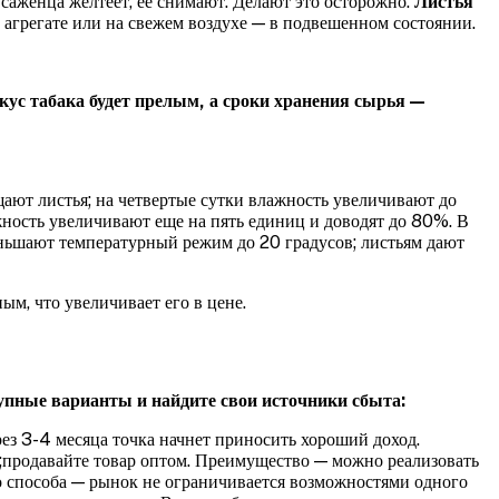
 саженца желтеет, ее снимают. Делают это осторожно.
Листья
агрегате или на свежем воздухе — в подвешенном состоянии.
кус табака будет прелым, а сроки хранения сырья —
ают листья;
на четвертые сутки влажность увеличивают до
ность увеличивают еще на пять единиц и доводят до 80%. В
ньшают температурный режим до 20 градусов;
листьям дают
м, что увеличивает его в цене.
упные варианты и найдите свои источники сбыта:
ез 3-4 месяца точка начнет приносить хороший доход.
в;продавайте товар оптом. Преимущество — можно реализовать
о способа — рынок не ограничивается возможностями одного