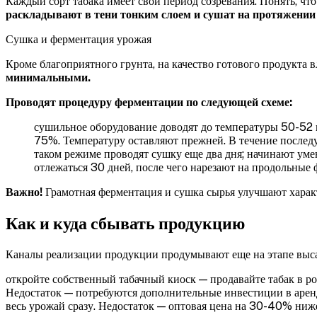
Каждый сорт табака имеет свой период созревания. Понять, чт
раскладывают в тени тонким слоем и сушат на протяжении 
Сушка и ферментация урожая
Кроме благоприятного грунта, на качество готового продукта 
минимальными.
Проводят процедуру ферментации по следующей схеме:
сушильное оборудование доводят до температуры 50-52
75%. Температуру оставляют прежней. В течение послед
таком режиме проводят сушку еще два дня;
начинают умен
отлежаться 30 дней, после чего нарезают на продольные
Важно!
Грамотная ферментация и сушка сырья улучшают характе
Как и куда сбывать продукцию
Каналы реализации продукции продумывают еще на этапе выса
откройте собственный табачный киоск — продавайте табак в ро
Недостаток — потребуются дополнительные инвестиции в аренд
весь урожай сразу. Недостаток — оптовая цена на 30-40% ни