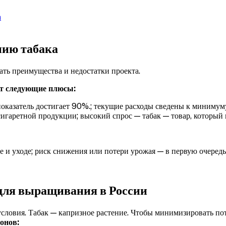
а
нию табака
ать преимущества и недостатки проекта.
ет следующие плюсы:
оказатель достигает 90%.;
текущие расходы сведены к минимум
сигаретной продукции;
высокий спрос — табак — товар, который 
е и уходе;
риск снижения или потери урожая — в первую очередь,
для выращивания в России
словия. Табак — капризное растение. Чтобы минимизировать по
онов: