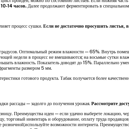
о цикл пройден, можно по состоянию листьев. Если нижняя часть
10-14 часов.
Далее продолжают ферментировать в специальном 
влияет процесс сушки.
Если не достаточно просушить листья, в
 градусов. Оптимальный режим влажности — 65%. Внутрь помещ
ующей недели в процесс не вмешиваются;
на восьмые сутки влаж
ьшать влажность. Показатель доводят до 15%. Параллельно уме
 фрагменты размером 5 мм.
ристики готового продукта. Табак получается более качественны
дки рассады — задолго до получения урожая.
Рассмотрите дост
зницу. Преимущества идеи — если удачно выберете локацию, чер
у, торговый инвентарь и оборудование, оплату труда продавцо
же розничной;используйте возможности интернета. Преимуществ