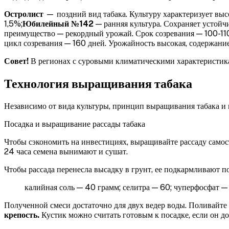
Остролист
— поздний вид табака. Культуру характеризует выс
1,5%;
Юбилейный №142
— ранняя культура. Сохраняет устойч
преимущество — рекордный урожай. Срок созревания — 100-110
цикл созревания — 160 дней. Урожайность высокая, содержани
Совет!
В регионах с суровыми климатическими характеристик
Технология выращивания табака
Независимо от вида культуры, принцип выращивания табака и
Посадка и выращивание рассады табака
Чтобы сэкономить на инвестициях, выращивайте рассаду самост
24 часа семена вынимают и сушат.
Чтобы рассада перенесла высадку в грунт, ее подкармливают 
калийная соль — 40 грамм;
селитра — 60;
чуперфосфат — 
Полученной смеси достаточно для двух ведер воды. Поливайте 
крепость.
Кустик можно считать готовым к посадке, если он дос