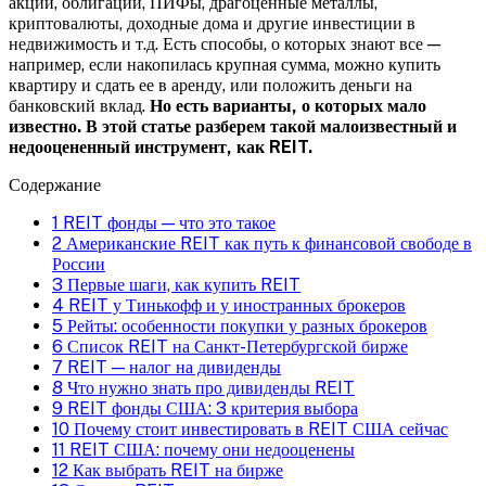
акции, облигации, ПИФы,
драгоценные металлы,
криптовалюты, доходные дома и другие инвестиции в
недвижимость и т.д. Есть способы, о которых знают все —
например, если накопилась крупная сумма, можно купить
квартиру и сдать ее в аренду, или положить деньги на
банковский вклад.
Но есть варианты, о которых мало
известно. В этой статье разберем такой малоизвестный и
недооцененный инструмент, как REIT.
Содержание
1
REIT фонды — что это такое
2
Американские REIT как путь к финансовой свободе в
России
3
Первые шаги, как купить REIT
4
REIT у Тинькофф и у иностранных брокеров
5
Рейты: особенности покупки у разных брокеров
6
Список REIT на Санкт-Петербургской бирже
7
REIT — налог на дивиденды
8
Что нужно знать про дивиденды REIT
9
REIT фонды США: 3 критерия выбора
10
Почему стоит инвестировать в REIT США сейчас
11
REIT США: почему они недооценены
12
Как выбрать REIT на бирже