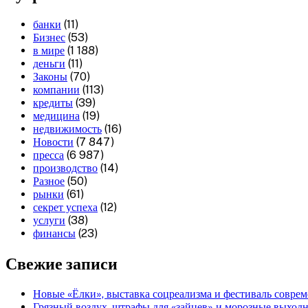
банки
(11)
Бизнес
(53)
в мире
(1 188)
деньги
(11)
Законы
(70)
компании
(113)
кредиты
(39)
медицина
(19)
недвижимость
(16)
Новости
(7 847)
пресса
(6 987)
производство
(14)
Разное
(50)
рынки
(61)
секрет успеха
(12)
услуги
(38)
финансы
(23)
Свежие записи
Новые «Ёлки», выставка соцреализма и фестиваль соврем
Грязный воздух, штрафы для «зайцев» и морозные выходны