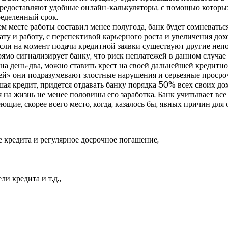
в предоставляют удобные онлайн-калькуляторы, с помощью котор
ределенный срок.
м месте работы составил менее полугода, банк будет сомневаться
 и работу, с перспективой карьерного роста и увеличения доход
 если на момент подачи кредитной заявки существуют другие не
ямо сигнализирует банку, что риск неплатежей в данном случае
у на день-два, можно ставить крест на своей дальнейшей кредитно
ей» они подразумевают злостные нарушения и серьезные просро
ая кредит, придется отдавать банку порядка 50% всех своих дох
на жизнь не менее половины его заработка. Банк учитывает все 
ие, скорее всего место, когда, казалось бы, явных причин для о
е кредита и регулярное досрочное погашение,
и кредита и т.д.,