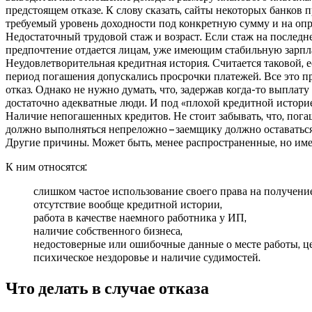
предстоящем отказе. К слову сказать, сайты некоторых банко
требуемый уровень доходности под конкретную сумму и на оп
Недостаточный трудовой стаж и возраст. Если стаж на последне
предпочтение отдается лицам, уже имеющим стабильную зарплату
Неудовлетворительная кредитная история. Считается таковой,
период погашения допускались просрочки платежей. Все это пр
отказ. Однако не нужно думать, что, задержав когда-то выплат
достаточно адекватные люди. И под «плохой кредитной истори
Наличие непогашенных кредитов. Не стоит забывать, что, погаш
должно выполняться непреложно – заемщику должно оставаться 
Другие причины. Может быть, менее распространенные, но имеющ
К ним относятся:
слишком частое использование своего права на получени
отсутствие вообще кредитной истории,
работа в качестве наемного работника у ИП,
наличие собственного бизнеса,
недостоверные или ошибочные данные о месте работы, цел
психическое нездоровье и наличие судимостей.
Что делать в случае отказа