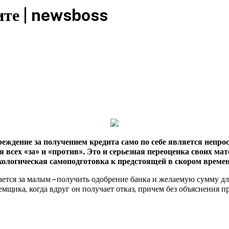
ите | newsboss
еждение за получением кредита само по себе является непро
 всех «за» и «против». Это и серьезная
переоценка своих мат
хологическая самоподготовка к предстоящей в скором времен
тается за малым – получить одобрение банка и желаемую сумму д
мщика, когда вдруг он получает отказ, причем без объяснения п