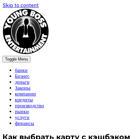
Skip to content
Toggle Menu
newsboss
банки
Бизнес
деньги
Законы
компании
кредиты
производство
рынки
услуги
финансы
Как выбрать карту с кэшбэком