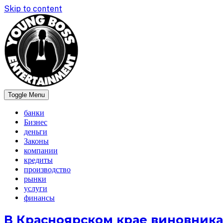
Skip to content
Toggle Menu
newsboss
банки
Бизнес
деньги
Законы
компании
кредиты
производство
рынки
услуги
финансы
В Красноярском крае виновник