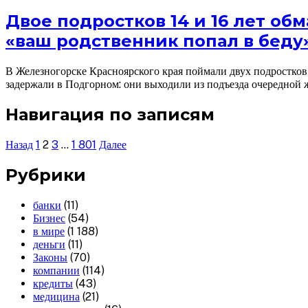
Двое подростков 14 и 16 лет о
«ваш родственник попал в беду
В Железногорске Красноярского края поймали двух подростков 
задержали в Подгорном: они выходили из подъезда очередной 
Навигация по записям
Назад
1
2
3
…
1 801
Далее
Рубрики
банки
(11)
Бизнес
(54)
в мире
(1 188)
деньги
(11)
Законы
(70)
компании
(114)
кредиты
(43)
медицина
(21)